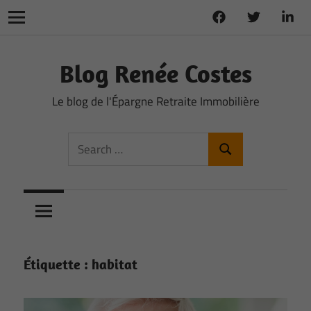
Facebook
Twitter
Linke
Navigation
Skip
to
Blog Renée Costes
content
Le blog de l'Épargne Retraite Immobilière
Search
Search
for:
Étiquette :
habitat